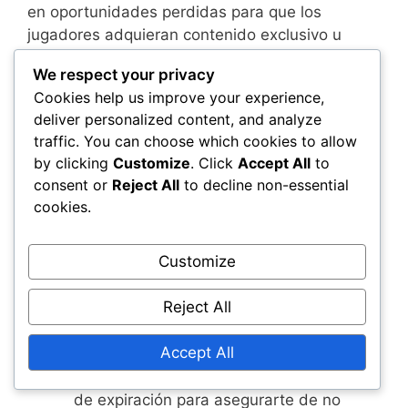
en oportunidades perdidas para que los
jugadores adquieran contenido exclusivo u
ofertas por tiempo limitado. Si un jugador no
We respect your privacy
canjea un código antes de su expiración, puede
Cookies help us improve your experience,
perder el acceso a artículos únicos que podrían
deliver personalized content, and analyze
mejorar su personaje o experiencia de juego.
traffic. You can choose which cookies to allow
by clicking
Customize
. Click
Accept All
to
Además, la frustración de lidiar con códigos
consent or
Reject All
to decline non-essential
expirados puede restar disfrute general del
cookies.
juego. Los jugadores pueden sentirse
desanimados si se dan cuenta de que han
Customize
perdido recursos valiosos debido a la falta de
conciencia sobre las fechas de expiración.
Reject All
Siempre verifica la validez de tus códigos
Accept All
de billetera antes de intentar canjearlos.
Establece recordatorios para las fechas
de expiración para asegurarte de no