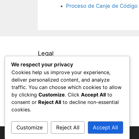
Proceso de Canje de Código
Legal
We respect your privacy
Política de protección de datos
Cookies help us improve your experience,
deliver personalized content, and analyze
Preferencias de cookies
traffic. You can choose which cookies to allow
Contáctanos
by clicking
Customize
. Click
Accept All
to
Términos de servicio
consent or
Reject All
to decline non-essential
Sobre nosotros
cookies.
Customize
Reject All
Accept All