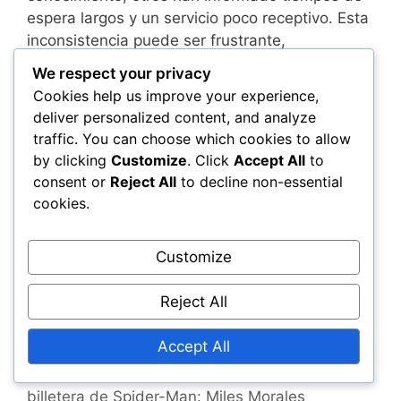
espera largos y un servicio poco receptivo. Esta
inconsistencia puede ser frustrante,
especialmente cuando los jugadores están
We respect your privacy
ansiosos por resolver problemas rápidamente.
Cookies help us improve your experience,
deliver personalized content, and analyze
Para mejorar las posibilidades de una
traffic. You can choose which cookies to allow
experiencia positiva, se alienta a los jugadores
by clicking
Customize
. Click
Accept All
to
a proporcionar información detallada al
consent or
Reject All
to decline non-essential
contactar al soporte, incluyendo los detalles de
cookies.
su cuenta y una descripción del problema. Esto
puede ayudar a acelerar el proceso de
Customize
resolución y mejorar la satisfacción general con
las interacciones del servicio al cliente.
Reject All
Categories
Proceso de Canje de Código
Accept All
Consejos para canjear el código de la
billetera de Spider-Man: Miles Morales