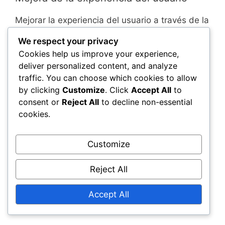
Mejorar la experiencia del usuario a través de la
retroalimentación de la comunidad implica
We respect your privacy
implementar cambios basados en las
Cookies help us improve your experience,
sugerencias de los jugadores. Por ejemplo, si
deliver personalized content, and analyze
muchos usuarios informan dificultades para
traffic. You can choose which cookies to allow
navegar por la interfaz de canje, los
by clicking
Customize
. Click
Accept All
to
desarrolladores pueden simplificar el proceso,
consent or
Reject All
to decline non-essential
haciéndolo más intuitivo y fácil de usar.
cookies.
Las actualizaciones regulares basadas en la
Customize
retroalimentación pueden llevar a mejoras
significativas, como tiempos de procesamiento
Reject All
más rápidos para el canje de códigos. Esto no
solo reduce la frustración, sino que también
Accept All
aumenta la probabilidad de que los jugadores
canjeen sus códigos con éxito sin problemas.