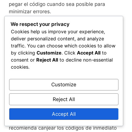
pegar el código cuando sea posible para
minimizar errores.
We respect your privacy
Fechas de expiración para códigos
Cookies help us improve your experience,
deliver personalized content, and analyze
Los códigos de billetera ahora vienen con
traffic. You can choose which cookies to allow
fechas de expiración específicas, de las que los
by clicking
Customize
. Click
Accept All
to
usuarios deben estar al tanto para evitar perder
consent or
Reject All
to decline non-essential
su valor. Generalmente, los códigos son válidos
cookies.
durante varios meses después de su emisión,
pero algunos códigos promocionales pueden
tener períodos de validez más cortos.
Customize
Para hacer un seguimiento de las fechas de
Reject All
expiración, los usuarios deben revisar
regularmente las notificaciones de su cuenta o
Accept All
los términos proporcionados con el código. Se
recomienda canjear los códigos de inmediato